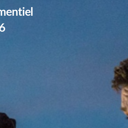
mentiel
6