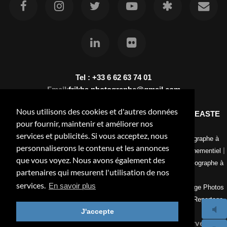
Tel : +33 6 62 63 74 01
Email:
frikha.photographe@gmail.com
Nous utilisons des cookies et d'autres données
kfrikha.com - KHALED FRIKHA PHOTOGRAPHE VIDEASTE
pour fournir, maintenir et améliorer nos
LORRAINE NANCY
services et publicités. Si vous acceptez, nous
|
|
Photographe en Lorraine
Photographe à Nancy-Portrait
Photographe à
personnaliserons le contenu et les annonces
|
|
Nancy-Reportage Mariage
Photographe à Nancy-Reportage événementiel
que vous voyez. Nous avons également des
|
|
Photographe à Nancy-Reportage industriel
Photos nature
Photographe à
partenaires qui mesurent l'utilisation de nos
Nancy-Photographe culinaire
services.
En savoir plus
|
|
Vidéaste professionnel Nancy
Retouches Photos
Tarifs Reportage Photos
|
|
|
Nancy
Montage videos
Visite virtuelle
Photographe a Lorraine-Reportage
J'accepte
Hôtellerie:chambres, extérieur, réception et restaurants
© Copyright 2025 KHALED FRIKHA-All Rights Reserved