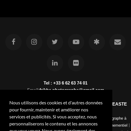
Tel : +33 6 62 63 74 01
Email:
frikha.photographe@gmail.com
Nous utilisons des cookies et d'autres données
kfrikha.com - KHALED FRIKHA PHOTOGRAPHE VIDEASTE
pour fournir, maintenir et améliorer nos
LORRAINE NANCY
services et publicités. Si vous acceptez, nous
|
|
Photographe en Lorraine
Photographe à Nancy-Portrait
Photographe à
personnaliserons le contenu et les annonces
|
|
Nancy-Reportage Mariage
Photographe à Nancy-Reportage événementiel
que vous voyez. Nous avons également des